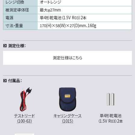
レンジ切換
オートレンジ
被測定導体径
最大φ27mm
電源
単4形乾電池（1.5V R03）2本
寸法・重量
170(H)×58(W)×27(D)mm、160g
測定仕様：
測定仕様はこちら
付属品：
テストリード
キャリングケース
単4形乾電池
（100-63）
（1015）
（1.5V R03）2本