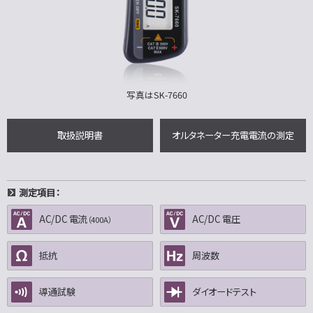
写真はSK-7660
取扱説明書
オルタネーター充電電流の測定
測定項目：
AC/DC 電流
AC/DC 電圧
（400A）
抵抗
周波数
導通試験
ダイオードテスト