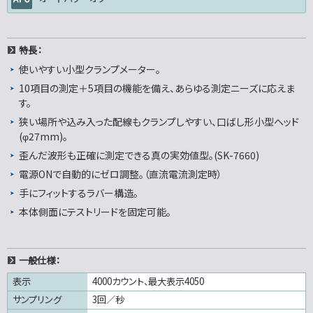
特長：
使いやすい小型クランプメーター。
10項目の測定＋5項目の機能を備え、あらゆる測定ニーズに応えま
す。
狭い場所や込み入った配線もクランプしやすい、口ばし形小型ヘッド
(φ27mm)。
歪んだ波形も正確に測定できる真の実効値型。(SK-7660)
電源ONで自動的にゼロ調整。（直流電流測定時）
手にフィットするラバー構造。
本体側面にテストリードを固定可能。
一般仕様：
表示
4000カウント、最大表示4050
サンプリング
3回／秒