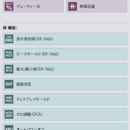
デューティー比
静電容量
機能：
真の実効値（SK-7660）
ピークホールド（SK-7660）
最大/最小値（SK-7661）
偏差測定
ディスプレイホールド
ゼロ調整（DCA）
オートパワーオフ