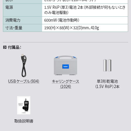
電源
1.5V R6P（単3）電池 2本（外部接続が何もないとき
のみ電池駆動）
消費電力
600mW（電池作動時）
寸法・重量
190(H)×88(W)×32(D)mm、410g
付属品：
USBケーブル（934）
キャリングケース
単3形乾電池
（1024）
（1.5V R6P）2本
取扱説明書