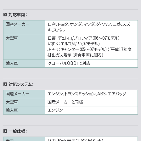
対応車両：
国産メーカー
日産、トヨタ、ホンダ、マツダ、ダイハツ、三菱、スズ
キ、スバル
大型車
日野：デュトロ/プロフィア（06～07モデル）
いすゞ：エルフ/ギガ（07モデル）
ふそう：キャンター（05～07モデル）（「平成17年度
排出ガス規制」適合車両に限る）
輸入車
グローバルOBDⅡで対応
対応システム：
国産メーカー
エンジン、トランスミッション、ABS、エアバッグ
大型車
国産メーカーと同様
輸入車
エンジン
一般仕様：
表示
LCD（ドット表示：128×64ドット）