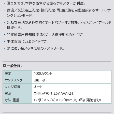
滑りを防ぎ、本体を衝撃から護るホルスターが付属。
直流／交流電圧測定・抵抗測定・導通試験を自動選択するオートファ
ンクションモード。
無駄な電池の消耗を防ぐオートパワーオフ機能、ディスプレイホールド
機能付き。
非接触電圧検知機能（NCV）、活線検知（LIVE）付き。
本体背面にLEDライト付き。
錆に強い金メッキ仕様のテストリード。
一般仕様：
表示
4000カウント
サンプリング
3回／秒
レンジ切換
オート
電源
単4形乾電池（1.5V AAA）2本
寸法・重量
127(H)×66(W)×19(D)mm、約165ｇ（電池含む）