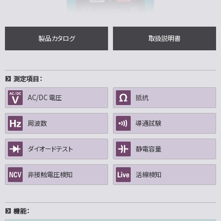
製品カタログ
取扱説明書
測定項目：
AC/DC 電圧
抵抗
周波数
導通試験
ダイオードテスト
静電容量
非接触電圧検知
活線検知
機能：