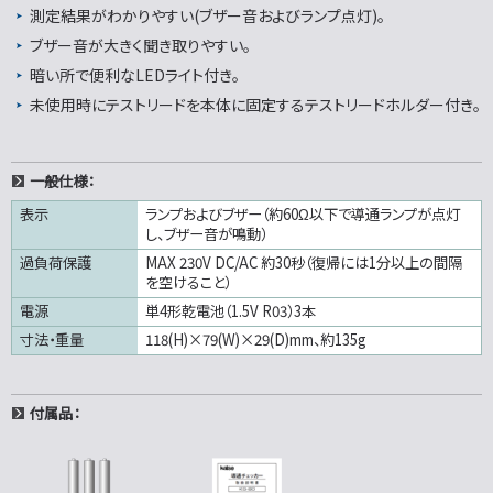
測定結果がわかりやすい(ブザー音およびランプ点灯)。
ブザー音が大きく聞き取りやすい。
暗い所で便利なLEDライト付き。
未使用時にテストリードを本体に固定するテストリードホルダー付き。
一般仕様：
表示
ランプおよびブザー（約60Ω以下で導通ランプが点灯
し、ブザー音が鳴動）
過負荷保護
MAX 230V DC/AC 約30秒（復帰には1分以上の間隔
を空けること）
電源
単4形乾電池（1.5V R03）3本
寸法・重量
118(H)×79(W)×29(D)mm、約135g
付属品：