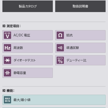
製品カタログ
取扱説明書
測定項目：
AC/DC 電圧
抵抗
周波数
導通試験
ダイオードテスト
デューティー比
静電容量
機能：
最大/最小値