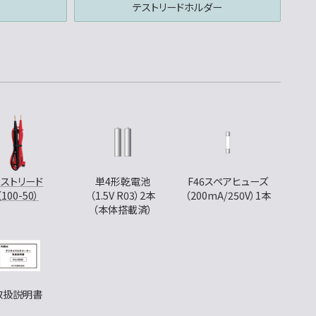
テストリードホルダー
テストリード
単4形乾電池
F46スペアヒューズ
（100-50）
（1.5V R03）2本
（200mA/250V）1本
（本体搭載済）
取扱説明書