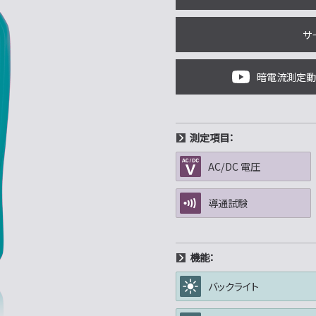
サ
暗電流測定動
測定項目：
AC/DC 電圧
導通試験
機能：
バックライト