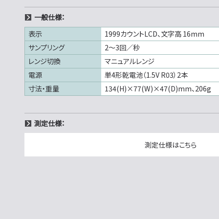
一般仕様：
表示
1999カウントLCD、文字高 16mm
サンプリング
2～3回／秒
レンジ切換
マニュアルレンジ
電源
単4形乾電池（1.5V R03）2本
寸法・重量
134(H)×77(W)×47(D)mm、206g
測定仕様：
測定仕様はこちら