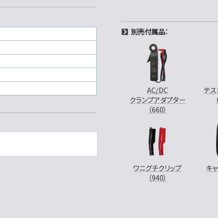
別売付属品：
AC/DC
テス
クランプアダプター
（660）
ワニグチクリップ
キ
（940）